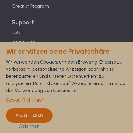
Creator Program
Support
FAQ
Impressum
Wir schätzen deine Privatsphäre
Studien
Feel Good Guarantee
Wir verwenden Cookies, um dein Browsing-Erlebnis zu
verbessern, personalisierte Anzeigen oder Inhalte
Datenschutz
bereitzustellen und unseren Datenverkehr zu
AGB
analysieren. Durch Klicken auf 'Akzeptieren' stimmst du
Widerrufsrecht
der Verwendung von Cookies zu.
Informationen
Cookie-Richtlinien
AKZEPTIEREN
Ablehnen